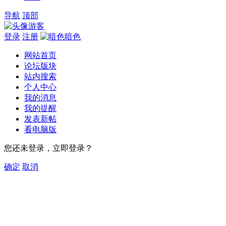
导航
顶部
游客
登录
注册
暗色
网站首页
论坛版块
站内搜索
个人中心
我的消息
我的提醒
发表新帖
看电脑版
您还未登录，立即登录？
确定
取消