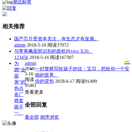
测试标签
相关推荐
国产芯片受资本关注，有生态才有发展。
admin
2018-5-16
阅读37072
与苹果飚面部识别的新机叫vivo X20。
123456
2018-5-16
阅读167307
admin
为
2018-
一封警察写给孩子的信：宝贝，想给你一个安
蹭“全
5-16
稳的世界。
面
阅读
你的背包
2018-6-17
阅读91499
屏”的
95461
热点
查看更多
各厂
商套
全部回复
路不
一。
看全部
倒序浏览