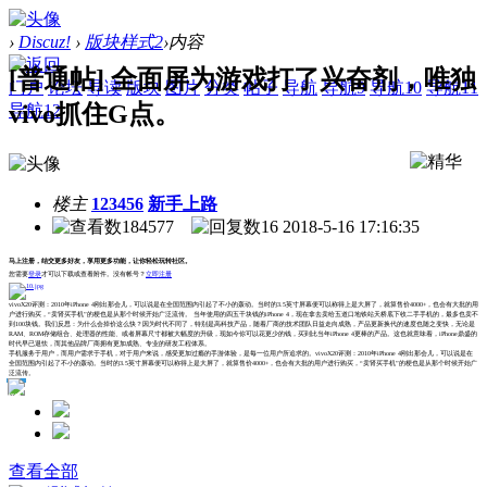
›
Discuz!
›
版块样式2
›
内容
[普通帖] 全面屏为游戏打了兴奋剂，唯独
门户
论坛
导读
版块
图片
分类
帖子
导航
导航9
导航10
导航11
vivo抓住G点。
导航12
楼主
123456
新手上路
184577
16
2018-5-16 17:16:35
马上注册，结交更多好友，享用更多功能，让你轻松玩转社区。
您需要
登录
才可以下载或查看附件。没有帐号？
立即注册
vivoX20评测：2010年iPhone 4刚出那会儿，可以说是在全国范围内引起了不小的轰动。当时的3.5英寸屏幕便可以称得上是大屏了，就算售价4000+，也会有大批的用
户进行购买，“卖肾买手机”的梗也是从那个时候开始广泛流传。 当年使用的四五千块钱的iPhone 4，现在拿去卖给五道口地铁站天桥底下收二手手机的，最多也卖不
到100块钱。我们反思：为什么会掉价这么快？因为时代不同了，特别是高科技产品，随着厂商的技术团队日益走向成熟，产品更新换代的速度也随之变快，无论是
RAM、ROM存储组合、处理器的性能、或者屏幕尺寸都被大幅度的升级，现如今你可以花更少的钱，买到比当年iPhone 4更棒的产品。这也就意味着，iPhone鼎盛的
时代早已退怯，而其他品牌厂商拥有更加成熟、专业的研发工程体系。
手机服务于用户，而用户需求于手机，对于用户来说，感受更加过瘾的手游体验，是每一位用户所追求的。vivoX20评测：2010年iPhone 4刚出那会儿，可以说是在
全国范围内引起了不小的轰动。当时的3.5英寸屏幕便可以称得上是大屏了，就算售价4000+，也会有大批的用户进行购买，“卖肾买手机”的梗也是从那个时候开始广
泛流传。
打赏
评分
查看全部