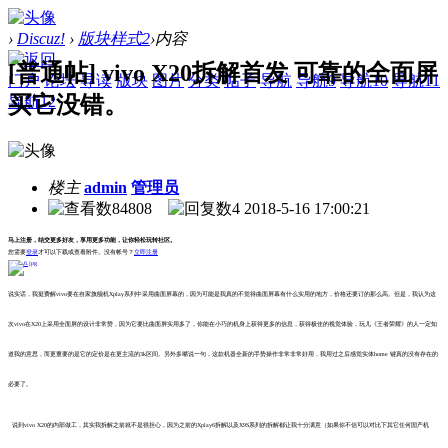
›
Discuz!
›
版块样式2
›
内容
[普通帖] vivo X20拆解首发 可靠的全面屏
门户
论坛
导读
版块
图片
分类
帖子
导航
导航9
导航10
导航11
买它没错。
导航12
楼主
admin
管理员
84808
4
2018-5-16 17:00:21
马上注册，结交更多好友，享用更多功能，让你轻松玩转社区。
您需要
登录
才可以下载或查看附件。没有帐号？
立即注册
说实话，我挺费解vivo要在自家旗舰机Xplay系列中采用曲面屏幕的，因为可能是我真的不觉得曲面屏幕有什么实用的地方，价格还要订的那么高。但是，我认为这
次vivo在X20上采用全面屏的设计非常赞，因为它要比曲面屏实用多了，你能在小巧的机身上获得更多的信息，获得极佳的视觉体验，玩儿《王者荣耀》的人一定知
道我的意思，而更重要的是它的定价是在更主流的3k区间。另外多嘴说一句，这款机器全新的手势操作非常非常好用，我用过之后感觉实体home 键真的没有存在的
必要了。
说到vivo X20的内部做工，其实我拆解之前就不是很担心，因为之前的Xplay6拆解以及X9S系列的拆解都让我十分满意（如果你不信可以对比下其它任何国产机