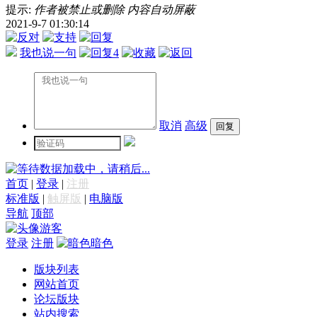
提示:
作者被禁止或删除 内容自动屏蔽
2021-9-7 01:30:14
我也说一句
4
取消
高级
数据加载中，请稍后...
首页
|
登录
|
注册
标准版
|
触屏版
|
电脑版
导航
顶部
游客
登录
注册
暗色
版块列表
网站首页
论坛版块
站内搜索