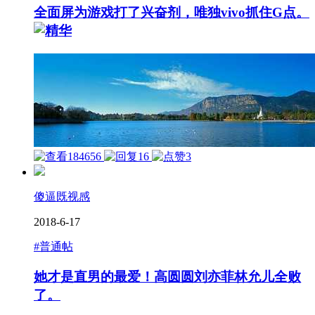
全面屏为游戏打了兴奋剂，唯独vivo抓住G点。
184656
16
3
傻逼既视感
2018-6-17
#普通帖
她才是直男的最爱！高圆圆刘亦菲林允儿全败
了。