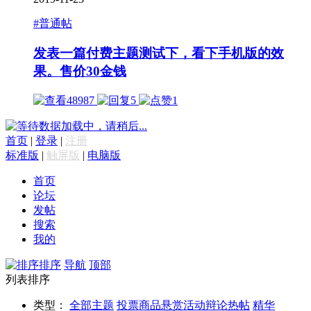
#普通帖
发表一篇付费主题测试下，看下手机版的效
果。
售价30金钱
48987
5
1
数据加载中，请稍后...
首页
|
登录
|
注册
标准版
|
触屏版
|
电脑版
首页
论坛
发帖
搜索
我的
排序
导航
顶部
列表排序
类型：
全部主题
投票
商品
悬赏
活动
辩论
热帖
精华