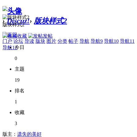
›
Discuz!
›
版块样式2
版块样式2
收藏
发帖
门户
论坛
导读
版块
图片
分类
帖子
导航
导航9
导航10
导航11
今日
导航12
0
主题
19
排名
1
收藏
3
版主：
遗失的美好