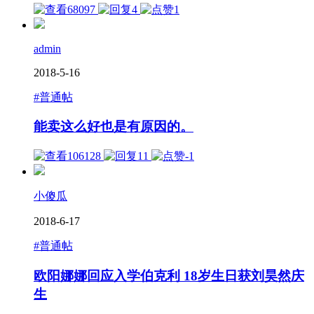
68097
4
1
admin
2018-5-16
#普通帖
能卖这么好也是有原因的。
106128
11
-1
小傻瓜
2018-6-17
#普通帖
欧阳娜娜回应入学伯克利 18岁生日获刘昊然庆
生