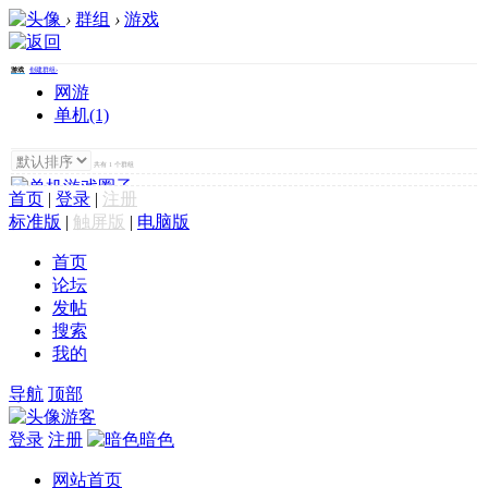
›
群组
›
游戏
游戏
创建群组›
网游
单机
(1)
共有 1 个群组
首页
|
登录
|
注册
单机游戏圈子
标准版
|
触屏版
|
电脑版
成员：1 主题：0
首页
论坛
发帖
搜索
我的
导航
顶部
游客
登录
注册
暗色
网站首页